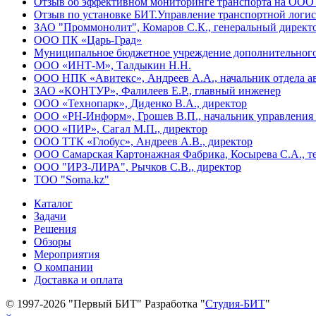
Отзыв об эффективном мониторинге транспорта на ООО
Отзыв по установке БИТ.Управление транспортной лог
ЗАО "Проммонолит", Комаров С.К., генеральный директ
ООО ПК «Царь-Град»
Муниципальное бюджетное учреждение дополнительного 
ООО «ИНТ-М», Талдыкин Н.Н.
ООО НПК «Авитекс», Андреев А.А., начальник отдела а
ЗАО «КОНТУР», Фалилеев Е.Р., главный инженер
ООО «Технопарк», Диденко В.А., директор
ООО «РН-Информ», Грошев В.П., начальник управлени
ООО «ПИР», Сагал М.П., директор
ООО ТТК «Глобус», Андреев А.В., директор
ООО Самарская Картонажная Фабрика, Косырева С.А., т
ООО "ИРЗ-ЛИРА", Рычков С.В., директор
ТОО "Soma.kz"
Каталог
Задачи
Решения
Обзоры
Мероприятия
О компании
Доставка и оплата
© 1997-2026 "Первый БИТ"
Разработка "
Студия-БИТ
"