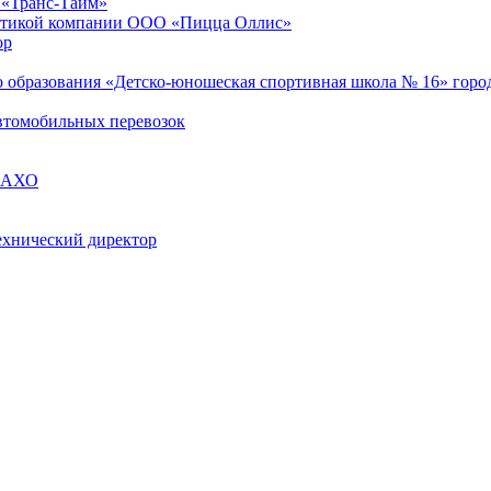
 «Транс-Тайм»
истикой компании ООО «Пицца Оллис»
ор
образования «Детско-юношеская спортивная школа № 16» город
втомобильных перевозок
я АХО
ехнический директор