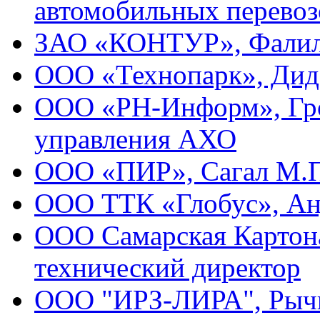
автомобильных перевоз
ЗАО «КОНТУР», Фалиле
ООО «Технопарк», Диде
ООО «РН-Информ», Гро
управления АХО
ООО «ПИР», Сагал М.П
ООО ТТК «Глобус», Анд
ООО Самарская Картона
технический директор
ООО "ИРЗ-ЛИРА", Рычк